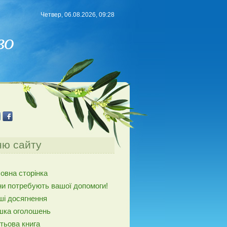
Четвер, 06.08.2026, 09:28
во
ю сайту
овна сторінка
и потребують вашої допомоги!
ші досягнення
шка оголошень
тьова книга