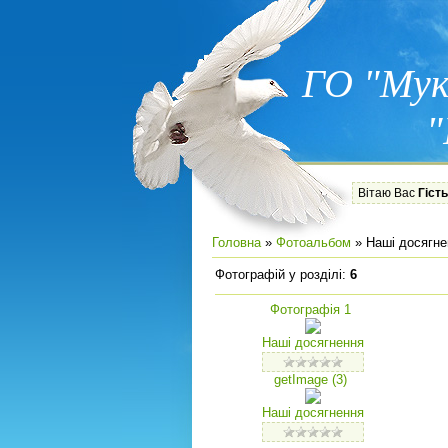
ГО "Мук
"
Вітаю Вас
Гість
Головна
»
Фотоальбом
» Наші досягне
Фотографій у розділі
:
6
Фотографія 1
Наші досягнення
getImage (3)
Наші досягнення