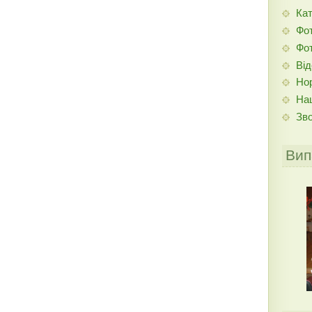
Кат
Фо
Фо
Від
Но
Наш
Зво
Вип