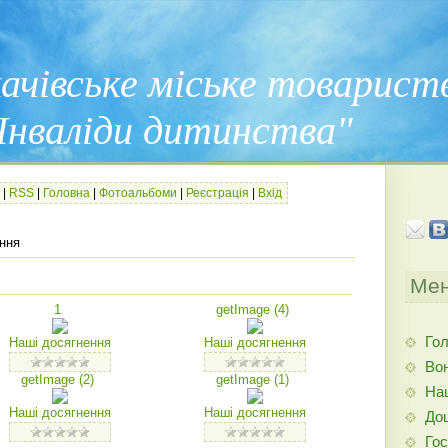
ачівське міське товарист
Інваліди дитинства"
|
RSS
|
Головна
|
Фотоальбоми
|
Реєстрація
|
Вхід
ння
Мен
1
getImage (4)
Гол
Наші досягнення
Наші досягнення
Вон
getImage (2)
getImage (1)
На
Наші досягнення
Наші досягнення
До
Гос