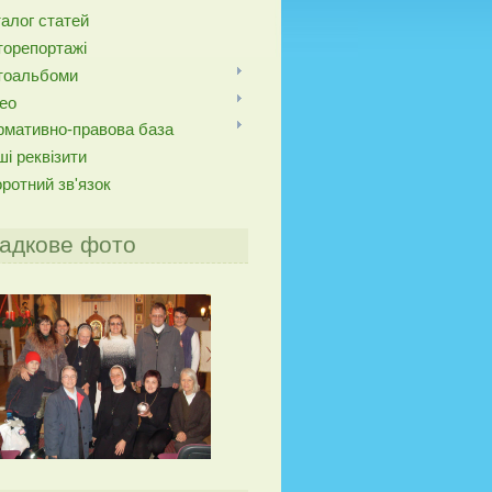
алог статей
торепортажі
тоальбоми
ео
рмативно-правова база
і реквізити
ротний зв'язок
адкове фото