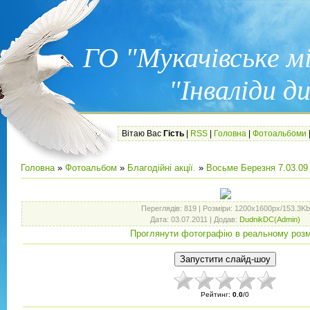
ГО "Мукачівське м
"Інваліди 
Вітаю Вас
Гість
|
RSS
|
Головна
|
Фотоальбоми
Головна
»
Фотоальбом
»
Благодійні акції.
»
Восьме Березня 7.03.09
Переглядів
: 819 |
Розміри
: 1200x1600px/153.3Kb
Дата
: 03.07.2011 |
Додав
:
DudnikDC(Admin)
Проглянути фотографію в реальному розм
Рейтинг
:
0.0
/
0