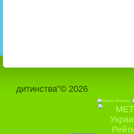
ММТ "
дитинст